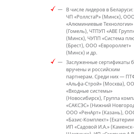
В числе лидеров в Беларуси:
ЧП «РоллстаР» (Минск), ОО
«Алюминиевые Технологии»
(Гомель), ЧТПУП «АВЕ Групп
(Минск), ЧУПП «Система пл
(Брест), ООО «Евророллет»
(Минск) и др.
Заслуженные сертификаты 
вручены и российским
партнерам. Среди них — ПТ
«Альфа-Строй» (Москва), О
«Входные системы»
(Новосибирск), Группа ком
«САКСЭС» (Нижний Новгород
ООО «РенАрт» (Казань), ОО
«Базис-Комплект» (Екатерин
ИП «Садовой И.А.» (Каменск-