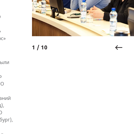
О
»
юс»
1 / 10
были
Ф
ОО
паний
),
О
бург),