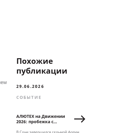
Похожие
публикации
ием
29.06.2026
СОБЫТИЕ
АЛЮТЕХ на Движении
2026: пробежка с
Ягудиным, деловые
сессии и новые
В Сочи завершился седьмой форум