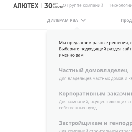
О Группе компаний
Технологии
ДИЛЕРАМ РВА
Прод
Мы предлагаем разные решения, с
ДИЛЕРАМ РВА
ПУБЛИКАЦИИ
НОВОСТИ
Выберите подходящий раздел сайт
именно вам.
Частный
домовладелец
КОНСТРУК
Для владельцев частных домов и к
Корпоративным
заказчи
«АЛЮТЕХ»
Для компаний, осуществляющих ст
собственных нужд
РОССИЙСК
Застройщикам
и
генпод
Для компаний строительной отрас