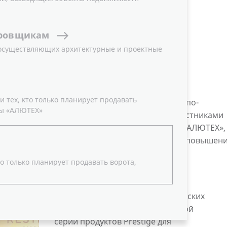
В
ровщикам
 осуществляющих архитектурные и проектные
 тех, кто только планирует продавать
я Группы компаний «АЛЮТЕХ» и ее партнеров по-
ы «АЛЮТЕХ»
период в Минске состоялись три встречи, участниками
аний, занимающихся реализацией продукции «АЛЮТЕХ»,
лее 250 человек, объединенных общей целью — повышен
а.
о только планирует продавать ворота,
Повесткой дня всех трех партнерских
встреч стал вывод на рынок новой
серии продуктов Prestige для