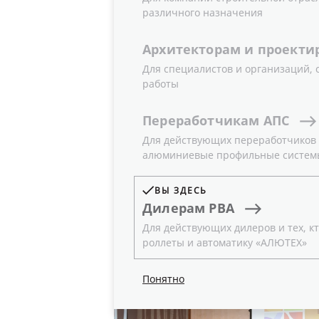
ПАРТНЕРО
различного назначения
Архитекторам
и
проекти
Для специалистов и организаций,
работы
22.04.2019
Новости
Переработчикам
АПС
Для действующих переработчиков и
Первая половина апреля прошла дл
алюминиевые профильные систем
настоящему продуктивно. В данный 
которых стали представители комп
ВЫ ЗДЕСЬ
из России и Беларуси. Всего — бо
Дилерам
РВА
эффективности и доходности бизнес
Для действующих дилеров и тех, кт
роллеты и автоматику «АЛЮТЕХ»
Понятно