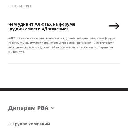
СОБЫТИЕ
Чем удивит АЛЮТЕХ на форуме
недвижимости «Движение»
АЛЮТЕХ готовится принять участие в крупнейшем девелоперском форуме
России. Мы выступаем попечителем проектов «Движения» и подготовили
несколько сюрпризов для гостей мероприятия, а также наших партнеров
и клиентов.
Дилерам РВА
О Группе компаний