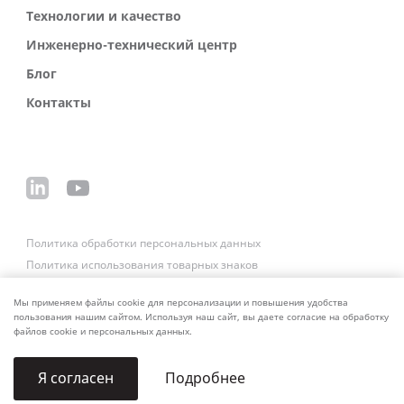
Технологии и качество
Инженерно-технический центр
Блог
Контакты
Политика обработки персональных данных
Политика использования товарных знаков
Платежные реквизиты
Связаться со службой безопасности
Мы применяем файлы cookie для персонализации и повышения удобства
пользования нашим сайтом. Используя наш сайт, вы даете согласие на обработку
файлов cookie и персональных данных.
Подробнее
Я согласен
© 2006–2026 ALUTECH. Все права защищены