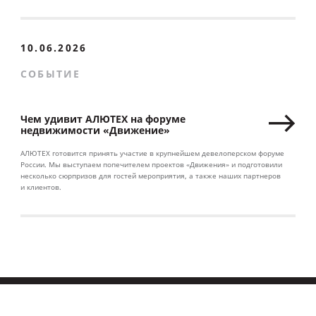
10.06.2026
СОБЫТИЕ
Чем удивит АЛЮТЕХ на форуме
недвижимости «Движение»
АЛЮТЕХ готовится принять участие в крупнейшем девелоперском форуме
России. Мы выступаем попечителем проектов «Движения» и подготовили
несколько сюрпризов для гостей мероприятия, а также наших партнеров
и клиентов.