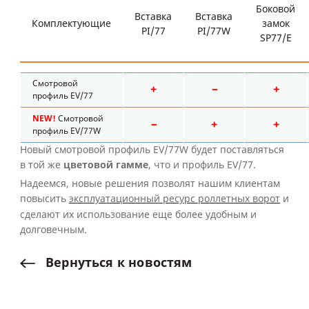
Боковой
Вставка
Вставка
Комплектующие
замок
PI/77
PI/77W
SP77/E
Смотровой
+
–
+
профиль EV/77
NEW!
Смотровой
–
+
+
профиль EV/77W
Новый смотровой профиль EV/77W будет поставляться
в той же
цветовой гамме
, что и профиль EV/77.
Надеемся, новые решения позволят нашим клиентам
повысить
эксплуатационный ресурс роллетных ворот
и
сделают их использование еще более удобным и
долговечным.
Вернуться
к
новостям