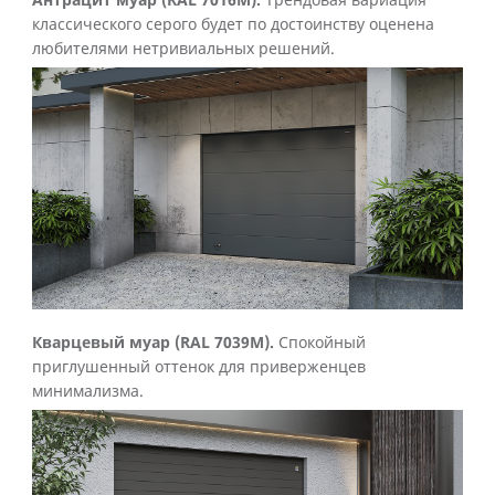
Антрацит муар (RAL 7016M).
Трендовая вариация
классического серого будет по достоинству оценена
любителями нетривиальных решений.
Кварцевый муар (RAL 7039M).
Спокойный
приглушенный оттенок для приверженцев
минимализма.