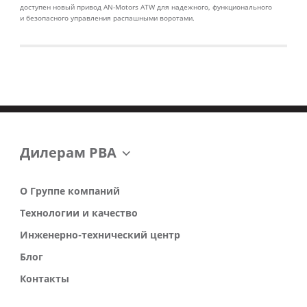
доступен новый привод AN‑Motors ATW для надежного, функционального
и безопасного управления распашными воротами.
Дилерам РВА
О Группе компаний
Технологии и качество
Инженерно-технический центр
Блог
Контакты