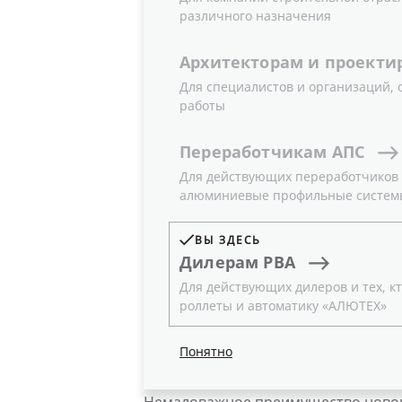
АВТОМАТ
различного назначения
Архитекторам
и
проекти
Для специалистов и организаций,
работы
12.05.2021
Новости
Переработчикам
АПС
Для действующих переработчиков и
Группа компаний «АЛЮТЕХ» информи
алюминиевые профильные систем
и роллетной автоматике.
Технический каталог «Автомати
ВЫ ЗДЕСЬ
В новом издании содержится инфо
Дилерам
РВА
электроприводов, устройств управл
Для действующих дилеров и тех, кт
роллеты и автоматику «АЛЮТЕХ»
Так, в каталог включены подробные
для роллет ALUTECH, электропривод
Electronics. Для удобства дилеров
Понятно
представленное изделие проиллюс