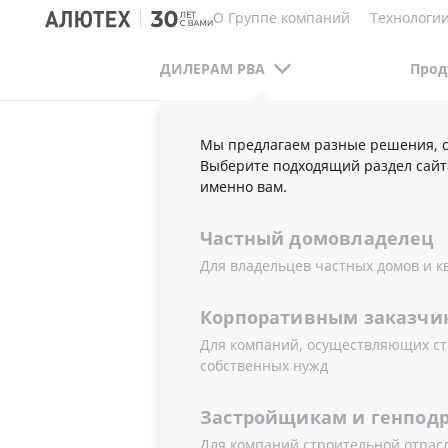
О Группе компаний
Технологии
ДИЛЕРАМ РВА
Прод
Мы предлагаем разные решения, с
ДИЛЕРАМ РВА
ПУБЛИКАЦИИ
НОВОСТИ
Выберите подходящий раздел сайт
именно вам.
Частный
домовладелец
«АЛЮТЕХ»
Для владельцев частных домов и к
Корпоративным
заказчи
ТЕХНИЧЕС
Для компаний, осуществляющих ст
собственных нужд
РОЛЛЕТАМ
Застройщикам
и
генпод
Для компаний строительной отрас