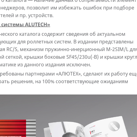
 каталога — наличие данных о сопрягаемости элемен
менеджеров, позволит им избежать ошибок при подборе
елей и пр. устройств.
е системы ALUTECH»
еского каталога содержит сведения об актуальном
ующих для роллетных систем. В издании представлены
ная RC/S, механизм пружинно-инерционный M-2SIM/L дл
й сеткой, крышки боковые SF45/230u(-B) и крышки круг
томатике из данного издания исключен.
стребованы партнерами «АЛЮТЕХ», сделают их работу ещ
рать решения, на 100% соответствующие ожиданиям