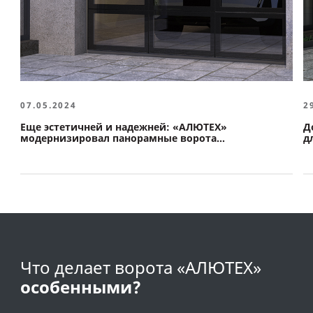
07.05.2024
2
Еще эстетичней и надежней: «АЛЮТЕХ»
Д
модернизировал панорамные ворота
д
с минеральным остеклением
Что делает ворота «АЛЮТЕХ»
особенными?