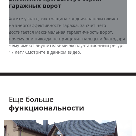
гаражных ворот
Хотите узнать, как толщина сэндвич-панели влияет
на энергоэффективность гаража, за счет чего
достигается максимальная герметичность ворот,
почему они никогда не прищемят пальцы и благодаря
чему имеют внушительный эксплуатационный ресурс
17 лет? Смотрите в данном видео.
Еще больше
функциональности