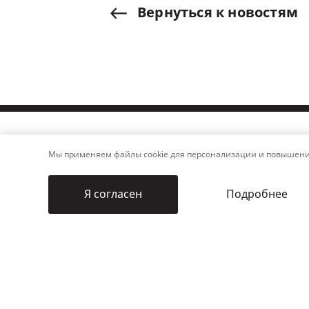
Вернуться
к
новостям
Частным
Мы применяем файлы cookie для персонализации и повышения 
домовладельцам
Подробнее
Я согласен