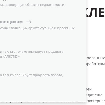
ли, возводящих объекты недвижимости
ЛЬНЫМ ОСТЕКЛ
ровщикам
 осуществляющих архитектурные и проектные
редела?
 тех, кто только планирует продавать
ы «АЛЮТЕХ»
ой концепции, предлагая клиентам модернизированны
 фасадным остеклением. Благодаря новым разработкам
и, удобными и долговечными.
о только планирует продавать ворота,
и теперь скрыт за стеклом. Ранее он был виден,
ким образом, без лишних деталей ворота выглядят еще
реимущество, чтобы создать минималистичный экстерьер