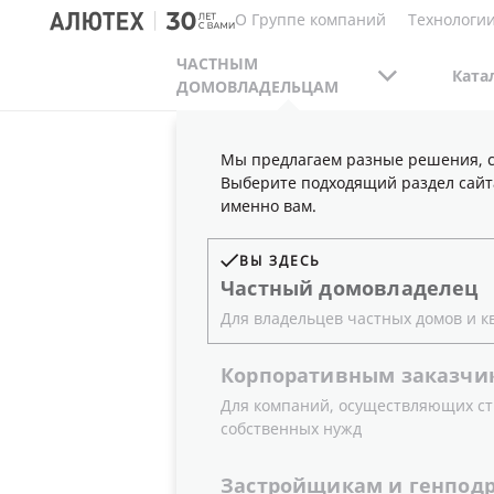
О Группе компаний
Технологии
ЧАСТНЫМ
Ката
ДОМОВЛАДЕЛЬЦАМ
Мы предлагаем разные решения, с
ЧАСТНЫМ ДОМОВЛАДЕЛЬЦАМ
ПУБЛИКАЦ
Выберите подходящий раздел сайт
ЕЩЕ ЭСТЕТИЧНЕЙ И НАДЕЖНЕЙ: «АЛЮТЕХ
именно вам.
ВЫ ЗДЕСЬ
Частный
домовладелец
ЕЩЕ ЭСТЕ
Для владельцев частных домов и к
Корпоративным
заказчи
«АЛЮТЕХ
Для компаний, осуществляющих ст
собственных нужд
ПАНОРАМ
Застройщикам
и
генпод