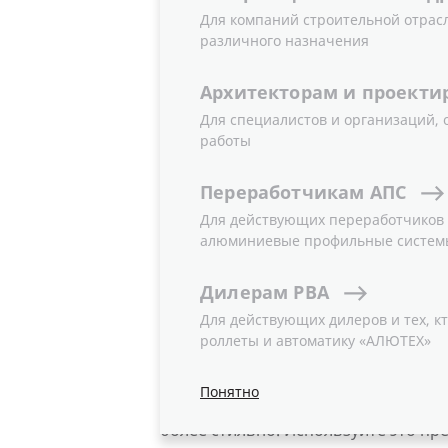
Для компаний строительной отрас
С МИНЕРА
различного назначения
Архитекторам
и
проекти
Для специалистов и организаций,
07.05.2024
работы
Новости
Переработчикам
АПС
Убеждены, что совершенству нет п
Для действующих переработчиков и
алюминиевые профильные систем
«АЛЮТЕХ» также придерживается эт
панорамные ворота с минеральным
Дилерам
РВА
изделия стали еще более стильным
Для действующих дилеров и тех, кт
Улучшенный дизайн
роллеты и автоматику «АЛЮТЕХ»
Алюминиевый профиль нижней панел
Понятно
прерывая сплошное остекление. Та
более стильно. Используйте это п