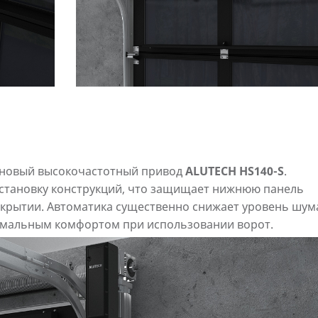
 новый высокочастотный привод
ALUTECH HS140-S
.
остановку конструкций, что защищает нижнюю панель
акрытии. Автоматика существенно снижает уровень шум
имальным комфортом при использовании ворот.