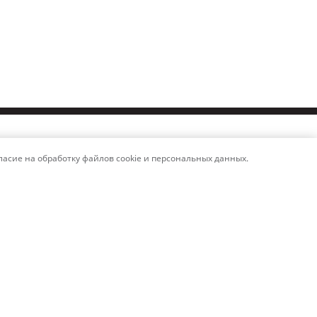
асие на обработку файлов cookie и персональных данных.
Политика обработки персональных
данных
Политика использования товарных
знаков
Платежные реквизиты
Связаться со службой безопасности