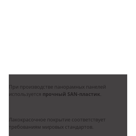
центров на территории СНГ с
удобных графиком работы и
расположением
Сотрудники сервисных центров проходят
теоретическое и практическое обучение в
образовательном центре «АЛЮТЕХ», получают
сертификаты и только потом приступают к
работе.
При производстве панорамных панелей
используется
прочный SAN-пластик
.
Лакокрасочное покрытие соответствует
требованиям мировых стандартов.