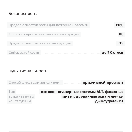
Безопасность
Предел огнестойкости для пожарной отсечки
EI60
Класс пожарной опасности конструкции
К0
Предел огнестойкости конструкции
Е15
Сейсмостойкость
до 9 баллов
Функциональность
Способ фиксации заполнения
прижимной профиль
Тип
все оконно-дверные системы ALT, фасадные
встраиваемых
интегрированные окна и лючки
конструкций
дымоудаления