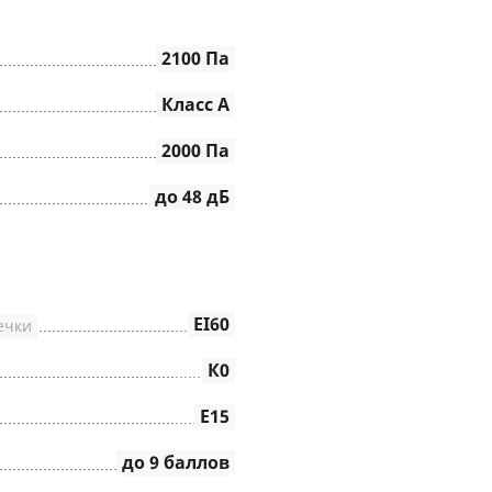
2100 Па
Класс А
2000 Па
до 48 дБ
EI60
ечки
К0
Е15
до 9 баллов