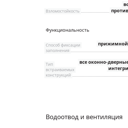
в
проти
Взломостойкость
Функциональность
прижимной 
Способ фиксации
заполнения
все оконно-дверны
Тип
интегр
встраиваемых
конструкций
Водоотвод и вентиляция