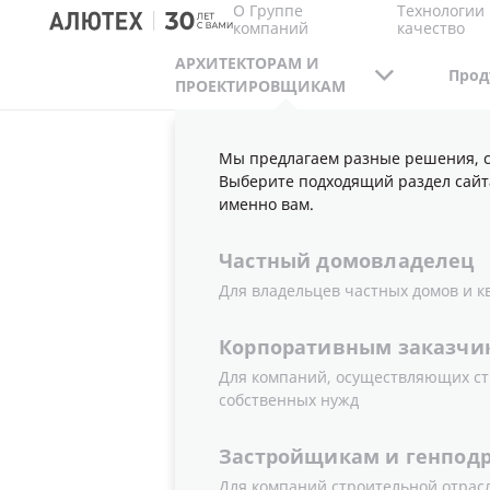
О Группе
Технологии 
компаний
качество
АРХИТЕКТОРАМ И
Прод
ПРОЕКТИРОВЩИКАМ
Мы предлагаем разные решения, с
АРХИТЕКТОРАМ И ПРОЕКТИРОВЩИКАМ
С
Выберите подходящий раздел сайт
именно вам.
Частный
домовладелец
КЛАССИЧЕ
Для владельцев частных домов и к
Корпоративным
заказчи
Для компаний, осуществляющих ст
собственных нужд
Застройщикам
и
генпод
Для компаний строительной отрас