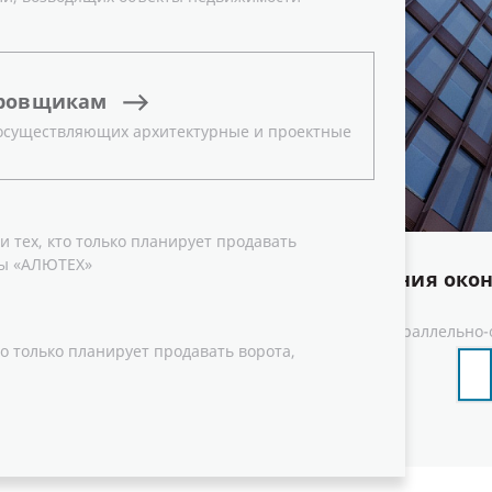
ровщикам
 осуществляющих архитектурные и проектные
 тех, кто только планирует продавать
ы «АЛЮТЕХ»
Типы открывания око
50 предназначено для
озрачных конструкций
Верхнеподвесной
Параллельно-
офили системы
о только планирует продавать ворота,
озрачность и визуальную
оптимальной конфигурации и
чных узловых решений.