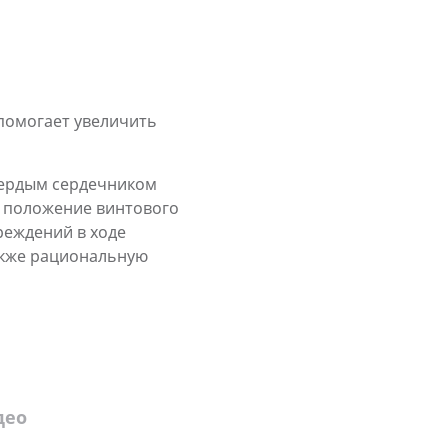
помогает увеличить
вердым сердечником
 положение винтового
реждений в ходе
акже рациональную
део