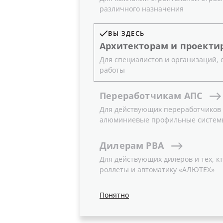
различного назначения
ВЫ ЗДЕСЬ
Архитекторам
и
проекти
Для специалистов и организаций,
работы
Переработчикам
АПС
Для действующих переработчиков и
алюминиевые профильные систем
Классическое остекление ALT F
создания ограждающих светопр
Дилерам
РВА
разной степени сложности. Пр
Для действующих дилеров и тех, кт
обеспечивают максимальную пр
роллеты и автоматику «АЛЮТЕХ»
легкость конструкции за счет 
возможности реализации разли
Понятно