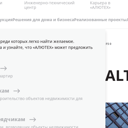
Карьера в
и
Инженерно-технический
«АЛЮТЕХ»
центр
укция
Решения для дома и бизнеса
Реализованные проекты
реди которых легко найти желаемое.
ВЕТОПРОЗРАЧНЫЕ ФАСАДЫ
КЛАССИЧЕСКИЙ ФАСАД ALT F50
а и узнайте, что «АЛЮТЕХ» может предложить
СКИЙ ФАСАД ALT
вартир
кам
роительство объектов недвижимости для
рядчикам
ли, возводящих объекты недвижимости