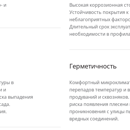
- и
Высокая коррозионная сто
Устойчивость покрытия к
неблагоприятных фактор
Длительный срок эксплуа
необходимости в профила
Герметичность
туры в
Комфортный микроклимат
и и
перепадов температур и в
ска выпадения
продуваний и сквозняков.
сада.
риска появления плесени 
ия.
проникновения с улицы пы
вредных соединений.