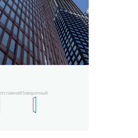
н
отставной
Поворотный