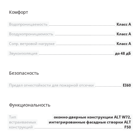
Комфорт
Водопроницаемость
Класс А
Воздухопроницаемость
Класс А
Сопр. ветровой нагрузке
Класс А
Звукоизоляция
до 48 дБ
Безопасность
Предел огнестойкости для пожарной отсечки
EI60
Функциональность
Тип
оконно-дверные конструкции ALT W72,
встраиваемых
интегрированные фасадные створки ALT
конструкций
F50