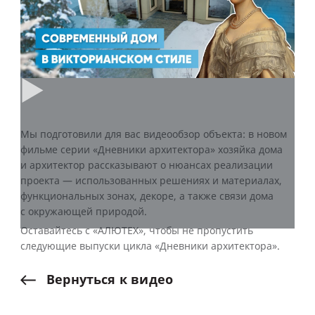
Мы подготовили для вас видеообзор объекта: в новом
фильме серии «Дневники архитектора» хозяйка дома
и архитектор рассказывают о нюансах реализации
проекта — использованных решениях и материалах,
функциональных зонах, декоре, а также связи дома
с окружающей природой.
Оставайтесь с «АЛЮТЕХ», чтобы не пропустить
следующие выпуски цикла «Дневники архитектора».
Вернуться
к
видео