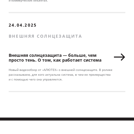
и коммерческих объектах.
24.04.2025
ВНЕШНЯЯ СОЛНЦЕЗАЩИТА
Внешняя солнцезащита — больше, чем
просто тень. О том, как работает система
Новый видеообзор от «АЛЮТЕХ» о внешней солнцезащите. В ролике
рассказываем, для кого актуальна система, в чем ее преимущества
и с помощью чего она управляется.