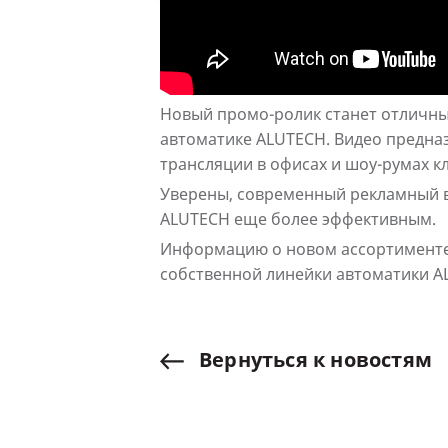
Новый промо-ролик станет отличн
автоматике ALUTECH. Видео предназ
трансляции в офисах и шоу-румах к
Уверены, современный рекламный 
ALUTECH еще более эффективным.
Информацию о новом ассортименте, 
собственной линейки автоматики A
Вернуться
к
новостям