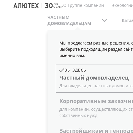
О Группе компаний
Технологии
ЧАСТНЫМ
Ката
ДОМОВЛАДЕЛЬЦАМ
Мы предлагаем разные решения, с
ЧАСТНЫМ ДОМОВЛАДЕЛЬЦАМ
ПУБЛИКАЦ
Выберите подходящий раздел сайт
именно вам.
ВЫ ЗДЕСЬ
ПРЕЗЕНТ
Частный
домовладелец
Для владельцев частных домов и к
ПО НОВОЙ
Корпоративным
заказчи
Для компаний, осуществляющих ст
собственных нужд
LEVIGATO
Застройщикам
и
генпод