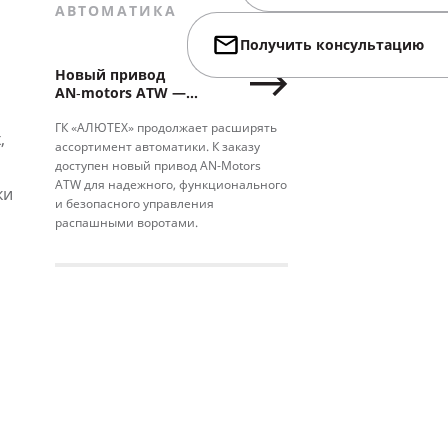
АВТОМАТИКА
Получить консультацию
Новый привод
AN‑motors ATW —
все, что нужно,
и ничего лишнего
ГК «АЛЮТЕХ» продолжает расширять
,
ассортимент автоматики. К заказу
доступен новый привод AN‑Motors
ATW для надежного, функционального
ки
и безопасного управления
распашными воротами.