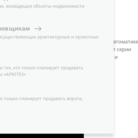
ли, возводящих объекты недвижимости
ровщикам
 осуществляющих архитектурные и проектные
вляет новый презентационный материал об автоматик
анский продукт — приводы для гаражных ворот серии
идеосюжет, подчеркивающий технологичность и
т взглянуть на конструкцию привода изнутри.
 тех, кто только планирует продавать
ы «АЛЮТЕХ»
о только планирует продавать ворота,