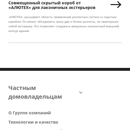
Совмещенный скрытый короб от
«АЛЮТЕХ» для лаконичных экстерьеров
«АЛЮТЕХ» расширяет область применения роллетных систем со скрытым
коробом. Он может объединять сразу две и более роллеты, не перегружая
собой экстерьер. Это позволяет создавать визуально лаконичный внешний
контур здания.
Частным
домовладельцам
О Группе компаний
Технологии и качество