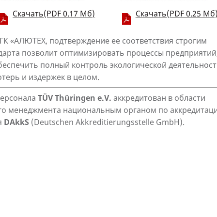
Скачать(PDF 0.17 Мб)
Скачать(PDF 0.25 Мб
ГК «АЛЮТЕХ, подтверждение ее соответствия строгим
дарта позволит оптимизировать процессы предприятий
еспечить полный контроль экологической деятельнос
отерь и издержек в целом.
персонала
TÜV Thüringen e.V.
аккредитован в области
ого менеджмента национальным органом по аккредитац
я
DAkkS
(Deutschen Akkreditierungsstelle GmbH).