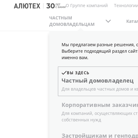
О Группе компаний
Технологии
ЧАСТНЫМ
Ката
ДОМОВЛАДЕЛЬЦАМ
Мы предлагаем разные решения, с
ЧАСТНЫМ ДОМОВЛАДЕЛЬЦАМ
ПУБЛИКАЦ
Выберите подходящий раздел сайт
именно вам.
ВЫ ЗДЕСЬ
НОВЫЕ СЕ
Частный
домовладелец
Для владельцев частных домов и к
НОВЫЙ УР
Корпоративным
заказчи
Для компаний, осуществляющих ст
собственных нужд
ОКРУЖАЮ
Застройщикам
и
генпод