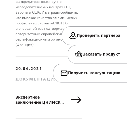
в аккредитованных научно-
исследовательских центрах СНГ,
Европы и США. И мы рады сообщить,
что высокое качество алюминиевых
профильных систем «АЛЮТЕХ»
в очередной раз подтверждено
авторитетным европейским
Проверить партнера
сертификационным органом CSTB
(Франция).
Заказать продукт
20.04.2021
Получить консультацию
ДОКУМЕНТАЦИЯ
Экспертное
заключение ЦНИИСК
им. В.А.Кучеренко для
системы
вентилируемых
фасадов ALT 150-ФЦ