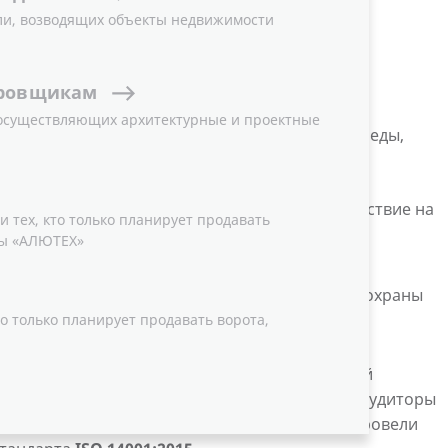
ли, возводящих объекты недвижимости
ровщикам
 осуществляющих архитектурные и проектные
ет политику в области охраны окружающей среды,
производства, снижающих негативное воздействие на
 тех, кто только планирует продавать
ы «АЛЮТЕХ»
ользования сырья и ресурсов;
о минимизации выявленных рисков в области охраны
льзования.
о только планирует продавать ворота,
гической безопасности продукции, выпускаемой
уровень воздействия на окружающую среду, аудиторы
ции систем и персонала TÜV Thüringen e.V* провели