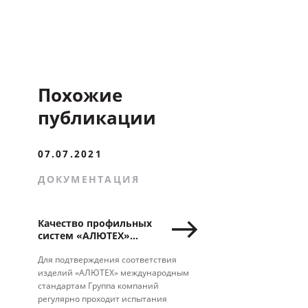
Похожие
публикации
07.07.2021
ДОКУМЕНТАЦИЯ
Качество профильных
систем «АЛЮТЕХ»
подтверждено
французскими
Для подтверждения соответствия
сертификатами DTA и
изделий «АЛЮТЕХ» международным
QB
стандартам Группа компаний
регулярно проходит испытания