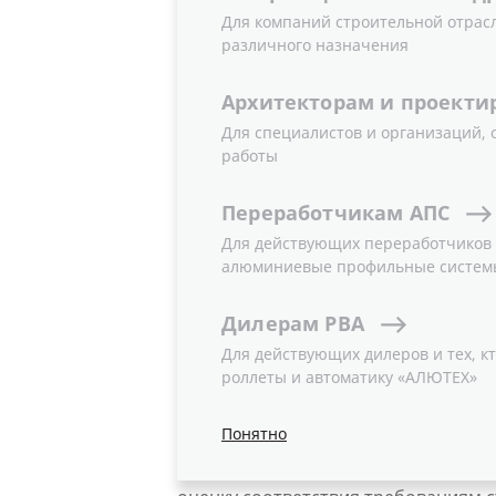
Для компаний строительной отрас
различного назначения
16.10.2019
Новости
Архитекторам
и
проекти
Для специалистов и организаций,
Группа компаний «АЛЮТЕХ» реализу
работы
направленную на:
Переработчикам
АПС
совершенствование технологий 
Для действующих переработчиков и
окружающую среду;
алюминиевые профильные систем
обеспечение рационального исп
Дилерам
РВА
принятие своевременных мер п
окружающей среды и природопо
Для действующих дилеров и тех, кт
роллеты и автоматику «АЛЮТЕХ»
Для того, чтобы убедиться в эколо
Понятно
предприятиями «АЛЮТЕХ», оценить 
авторитетного органа по сертифика