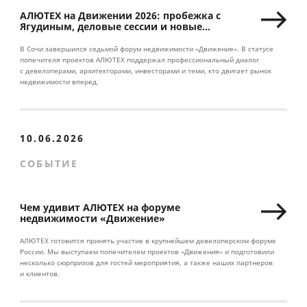
АЛЮТЕХ на Движении 2026: пробежка с
Ягудиным, деловые сессии и новые
партнерства
В Сочи завершился седьмой форум недвижимости «Движение». В статусе
попечителя проектов АЛЮТЕХ поддержал профессиональный диалог
с девелоперами, архитекторами, инвесторами и теми, кто двигает рынок
недвижимости вперед.
10.06.2026
СОБЫТИЕ
Чем удивит АЛЮТЕХ на форуме
недвижимости «Движение»
АЛЮТЕХ готовится принять участие в крупнейшем девелоперском форуме
России. Мы выступаем попечителем проектов «Движения» и подготовили
несколько сюрпризов для гостей мероприятия, а также наших партнеров
и клиентов.