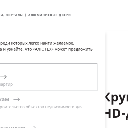
Блог
 и качество
Инженерно-технический центр
Контак
РИ, ПОРТАЛЫ
АЛЮМИНИЕВЫЕ ДВЕРИ
лог решений
Реализованные проекты
Где купить
Поддержка
реди которых легко найти желаемое.
а и узнайте, что «АЛЮТЕХ» может предложить
вартир
Кру
кам
роительство объектов недвижимости для
HD-
рядчикам