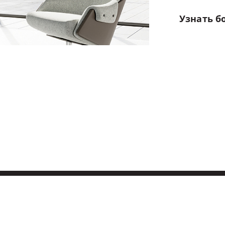
Узнать
б