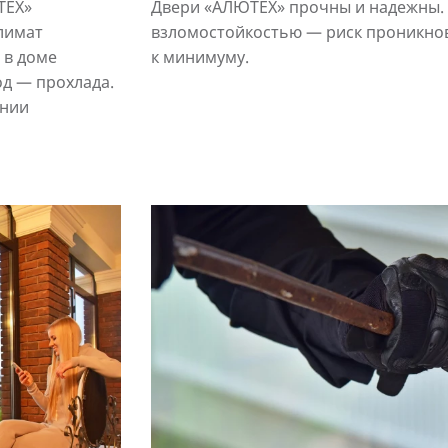
ТЕХ»
Двери «АЛЮТЕХ» прочны и надежны.
лимат
взломостойкостью — риск проникнов
 в доме
к минимуму.
од — прохлада.
ении