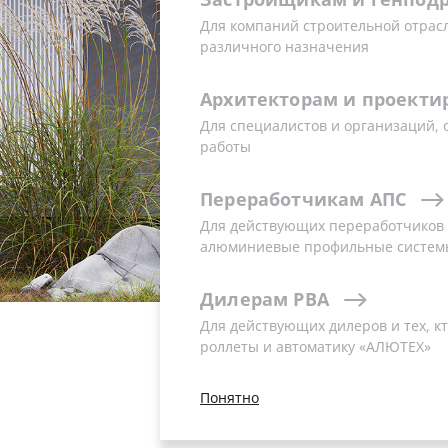
Для компаний строительной отрас
различного назначения
Архитекторам
и
проекти
Для специалистов и организаций,
работы
Переработчикам
АПС
Для действующих переработчиков и
алюминиевые профильные систем
Дилерам
РВА
Для действующих дилеров и тех, кт
роллеты и автоматику «АЛЮТЕХ»
Понятно