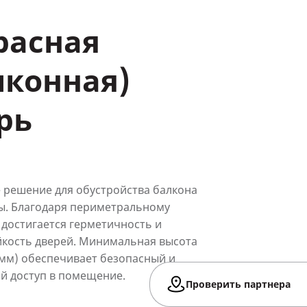
расная
лконная)
рь
 решение для обустройства балкона
ы. Благодаря периметральному
достигается герметичность и
кость дверей. Минимальная высота
 мм) обеспечивает безопасный и
й доступ в помещение.
Проверить партнера