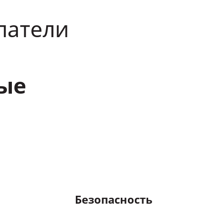
патели
ые
Безопасность