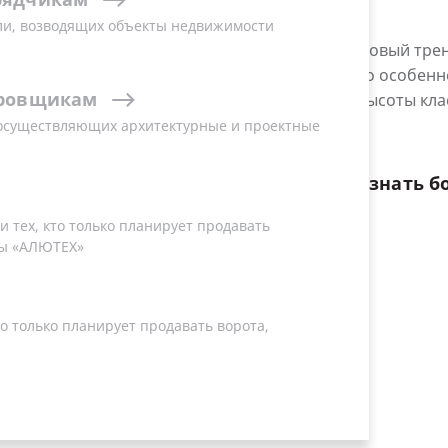
ли, возводящих объекты недвижимости
Новый тренд
то особенн
ровщикам
высоты кла
 осуществляющих архитектурные и проектные
Узнать
б
 тех, кто только планирует продавать
ы «АЛЮТЕХ»
о только планирует продавать ворота,