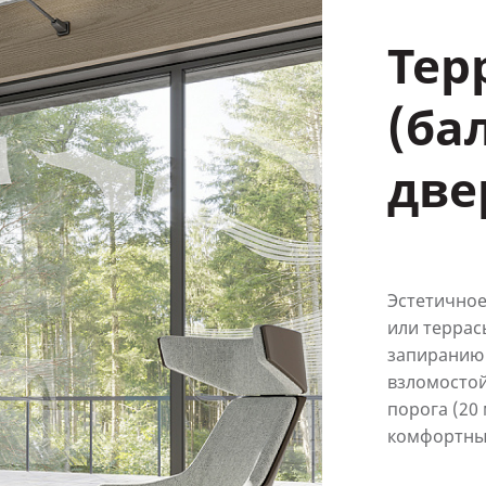
Тер
(ба
две
Эстетичное
или террас
запиранию 
взломостой
порога (20
комфортны