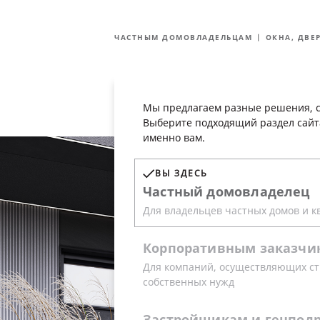
О Группе компаний
Технологии
ЧАСТНЫМ ДОМОВЛАДЕЛЬЦАМ
ОКНА, ДВЕ
ЧАСТНЫМ
Ката
ДОМОВЛАДЕЛЬЦАМ
Мы предлагаем разные решения, с
Выберите подходящий раздел сайт
именно вам.
ВЫ ЗДЕСЬ
Частный
домовладелец
Для владельцев частных домов и к
Корпоративным
заказчи
Для компаний, осуществляющих ст
собственных нужд
Застройщикам
и
генпод