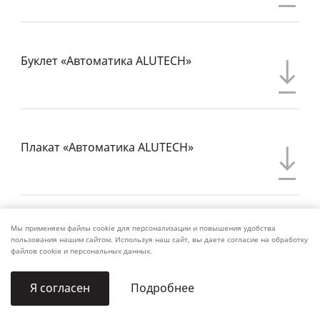
Буклет «Автоматика ALUTECH»
Плакат «Автоматика ALUTECH»
Мы применяем файлы cookie для персонализации и повышения удобства
Брошюра «Автоматика ALUTECH»
пользования нашим сайтом. Используя наш сайт, вы даете согласие на обработку
файлов cookie и персональных данных.
Подробнее
Я согласен
Еще
1