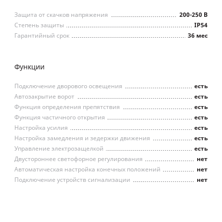
Защита от скачков напряжения
200-250 В
Степень защиты
IP54
Гарантийный срок
36 мес
Функции
Подключение дворового освещения
есть
Автозакрытие ворот
есть
Функция определения препятствия
есть
Функция частичного открытия
есть
Настройка усилия
есть
Настройка замедления и зедержки движения
есть
Управление электрозащелкой
есть
Двустороннее светофорное регулирования
нет
Автоматическая настройка конечных положений
нет
Подключение устройств сигнализации
нет