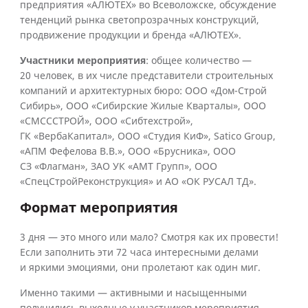
предприятия «АЛЮТЕХ» во Всеволожске, обсуждение
тенденций рынка светопрозрачных конструкций,
продвижение продукции и бренда «АЛЮТЕХ».
Участники мероприятия
: общее количество —
20 человек, в их числе представители строительных
компаний и архитектурных бюро: ООО «Дом-Строй
Сибирь», ООО «Сибирские Жилые Кварталы», ООО
«СМСССТРОЙ», ООО «Сибтехстрой»,
ГК «ВербаКапитал», ООО «Студия КиФ», Satico Group,
«АПМ Фефелова В.В.», ООО «Брусника», ООО
СЗ «Флагман», ЗАО УК «АМТ Групп», ООО
«СпецСтройРеконструкция» и АО «ОК РУСАЛ ТД».
Формат мероприятия
3 дня — это много или мало? Смотря как их провести!
Если заполнить эти 72 часа интересными делами
и яркими эмоциями, они пролетают как один миг.
Именно такими — активными и насыщенными