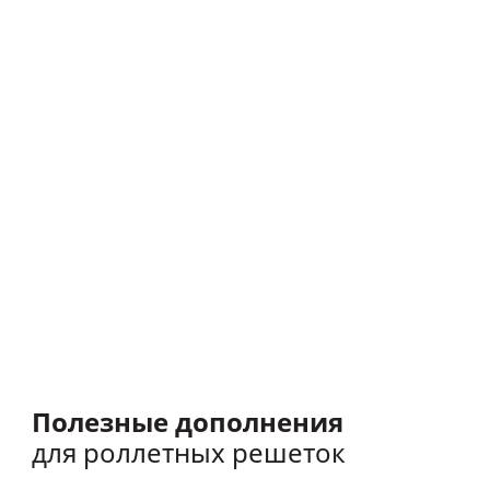
вы заботитесь об экологии
Наша продукция соответствует
требованиям СТБ ISO 14001-2017
Роллетные решетки также имеют декларацию
соответствия строительным директивам Европейского
союза в области безопасности продукции TÜV
International Certification.
Полезные дополнения
для роллетных решеток