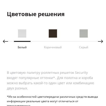
Цветовые решения
Т
От 
све
мак
Белый
Коричневый
Серый
В цветовую палитру роллетных решеток Security
входят популярные оттенки*. Для полотна и короба
можно выбрать какой-то один цвет или комбинацию
двух разных.
*Из-за особенностей цветопередачи различных средств вывода
информации реальные цвета могут отличаться от
представленных.