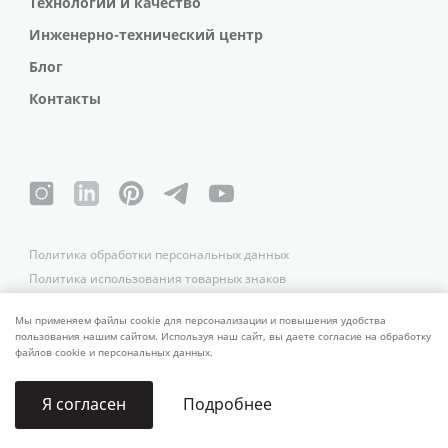
Технологии и качество
Инженерно-технический центр
Блог
Контакты
Политика обработки персональных данных
Политика использования товарных знаков
Платежные реквизиты
Связаться со службой безопасности
Мы применяем файлы cookie для персонализации и повышения удобства
пользования нашим сайтом. Используя наш сайт, вы даете согласие на обработку
файлов cookie и персональных данных.
Подробнее
Я согласен
© 2006–2026 ALUTECH. Все права защищены