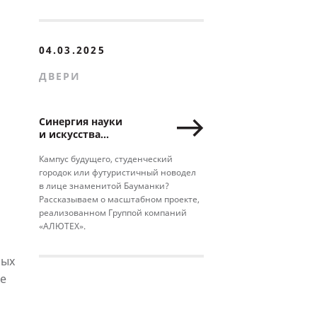
04.03.2025
ДВЕРИ
Синергия науки
и искусства
или вторая жизнь
Бауманки
Кампус будущего, студенческий
городок или футуристичный новодел
в лице знаменитой Бауманки?
Рассказываем о масштабном проекте,
реализованном Группой компаний
«АЛЮТЕХ».
ных
ке