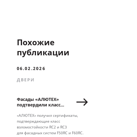
Похожие
публикации
06.02.2026
ДВЕРИ
Фасады «АЛЮТЕХ»
подтвердили класс
взломостойкости RC2
и RC3
«АЛЮТЕХ» получил сертификаты,
подтверждающие класс
взломостойкости RC2 и RC3
для фасадных систем F50RC и F60RC.