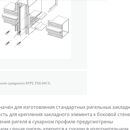
иля сухарного AYPC.F50.0413.
ачен для изготовления стандартных ригельных заклад
сть для крепления закладного элемента к боковой стен
ления ригеля в сухарном профиле предусмотрены
ом случае ригель крепится к сухарю в уплотнительном