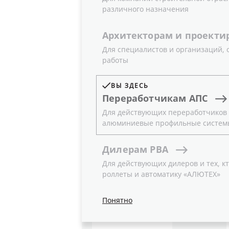
различного назначения
05.05.2014
Новости
Архитекторам
и
проекти
Для специалистов и организаций,
работы
Расширение ассортимента профилей
ГК «АЛЮТЕХ» сообщает о начале п
ВЫ ЗДЕСЬ
системы ALT F50. Новые изделия с
Переработчикам
АПС
клиентам более технологичные реш
Для действующих переработчиков и
алюминиевые профильные систем
Подробное описание и возможност
Дилерам
РВА
Профиль сухарный AYPC.F50.041
Для действующих дилеров и тех, кт
роллеты и автоматику «АЛЮТЕХ»
Понятно