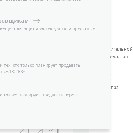
ровщикам
 осуществляющих архитектурные и проектные
 фасадной системы ALT F50
родаж новых алюминиевых профилей стоечно-ригельной
ущественно расширяют функционал системы, предлагая
ения для фасадных конструкций.
 тех, кто только планирует продавать
ы «АЛЮТЕХ»
и применения новых изделий приведены ниже.
3 для крепления ригеля через уплотнительный паз
о только планирует продавать ворота,