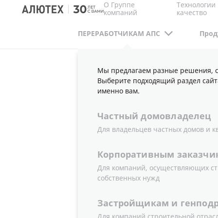
О Группе
Технологии 
компаний
качество
ПЕРЕРАБОТЧИКАМ АПС
Прод
Мы предлагаем разные решения, с
ПЕРЕРАБОТЧИКАМ АПС
ПУБЛИКАЦИИ
Н
Выберите подходящий раздел сайт
именно вам.
Частный
домовладелец
РАСШИРЕН
Для владельцев частных домов и к
Корпоративным
заказчи
ПРОФИЛЕ
Для компаний, осуществляющих ст
собственных нужд
ALT F50
Застройщикам
и
генпод
Для компаний строительной отрас