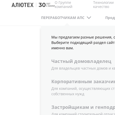
О Группе
Технологии 
компаний
качество
ПЕРЕРАБОТЧИКАМ АПС
Прод
Мы предлагаем разные решения, с
ПЕРЕРАБОТЧИКАМ АПС
ПУБЛИКАЦИИ
Выберите подходящий раздел сайт
именно вам.
Частный
домовладелец
ДОПОЛНИ
Для владельцев частных домов и к
Корпоративным
заказчи
Для компаний, осуществляющих ст
собственных нужд
ГОД
ТИП
Застройщикам
и
генпод
Все
Все
Для компаний строительной отрас