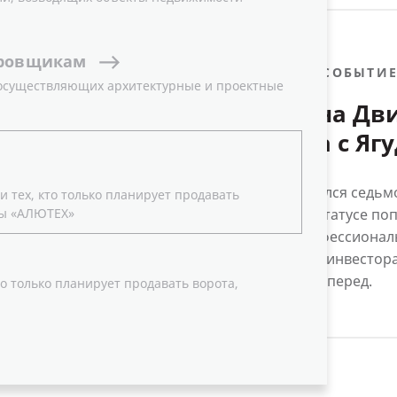
ровщикам
29.06.2026
СОБЫТИ
 осуществляющих архитектурные и проектные
АЛЮТЕХ на Дви
пробежка с Яг
сессии и новы
В Сочи завершился седь
 тех, кто только планирует продавать
ы «АЛЮТЕХ»
«Движение». В статусе п
поддержал профессиональ
архитекторами, инвестора
недвижимости вперед.
о только планирует продавать ворота,