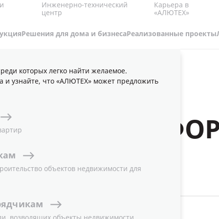
Карьера в
и
Инженерно-технический
«АЛЮТЕХ»
центр
укция
Решения для дома и бизнеса
Реализованные проекты
реди которых легко найти желаемое.
а и узнайте, что «АЛЮТЕХ» может предложить
ТЕЛЬНАЯ ИНФО
вартир
кам
роительство объектов недвижимости для
ТЕМА
рядчикам
Все
ли, возводящих объекты недвижимости