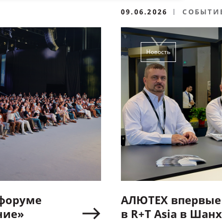
09.06.2026
СОБЫТИ
Новость
 форуме
АЛЮТЕХ впервые 
ние»
в R+T Asia в Шан