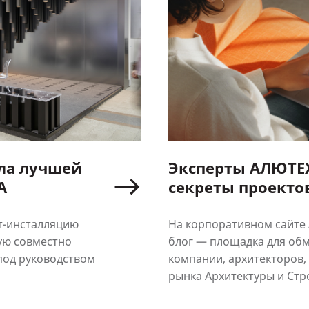
ла лучшей
Эксперты АЛЮТЕ
А
секреты проектов в новом разде
«Экспертный бло
т-инсталляцию
На корпоративном сайте
ую совместно
блог — площадка для обм
 под руководством
компании, архитекторов,
рынка Архитектуры и Стр