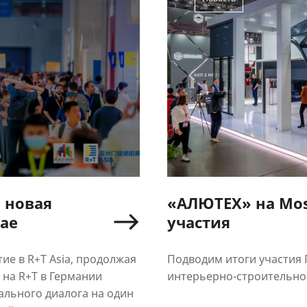
: новая
«АЛЮТЕХ» на MosB
тае
участия
е в R+T Asia, продолжая
Подводим итоги участия
 на R+T в Германии
интерьерно-строительной
льного диалога на один