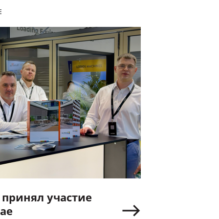
Е
принял участие
хае