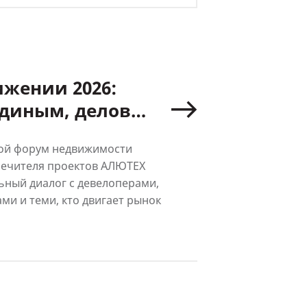
Е
жении 2026:
удиным, деловые
е партнерства
мой форум недвижимости
опечителя проектов АЛЮТЕХ
ный диалог с девелоперами,
ми и теми, кто двигает рынок