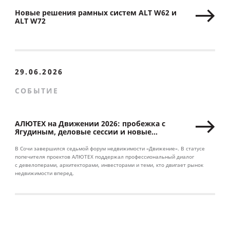
Новые решения рамных систем ALT W62 и
ALT W72
29.06.2026
СОБЫТИЕ
АЛЮТЕХ на Движении 2026: пробежка с
Ягудиным, деловые сессии и новые
партнерства
В Сочи завершился седьмой форум недвижимости «Движение». В статусе
попечителя проектов АЛЮТЕХ поддержал профессиональный диалог
с девелоперами, архитекторами, инвесторами и теми, кто двигает рынок
недвижимости вперед.