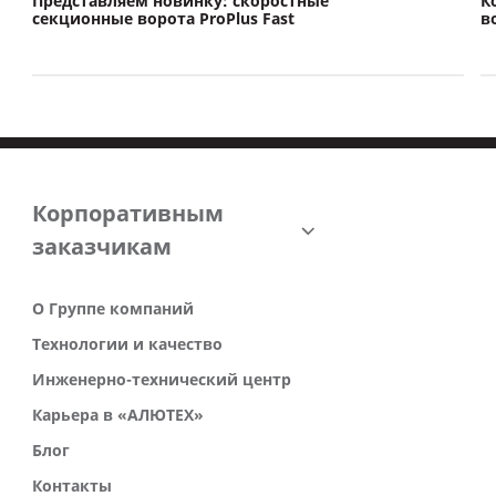
Представляем новинку: скоростные
К
секционные ворота ProPlus Fast
в
о
Корпоративным
заказчикам
О Группе компаний
Технологии и качество
Инженерно-технический центр
Карьера в «АЛЮТЕХ»
Блог
Контакты