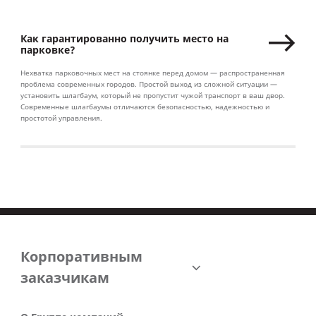
Как гарантированно получить место на
парковке?
Нехватка парковочных мест на стоянке перед домом — распространенная
проблема современных городов. Простой выход из сложной ситуации —
установить шлагбаум, который не пропустит чужой транспорт в ваш двор.
Современные шлагбаумы отличаются безопасностью, надежностью и
простотой управления.
Корпоративным
заказчикам