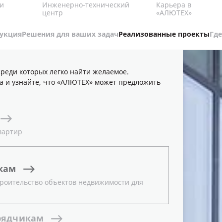
Карьера в
и
Инженерно-технический
«АЛЮТЕХ»
центр
укция
Решения для ваших задач
Реализованные проекты
Где
реди которых легко найти желаемое.
а и узнайте, что «АЛЮТЕХ» может предложить
вартир
кам
роительство объектов недвижимости для
рядчикам