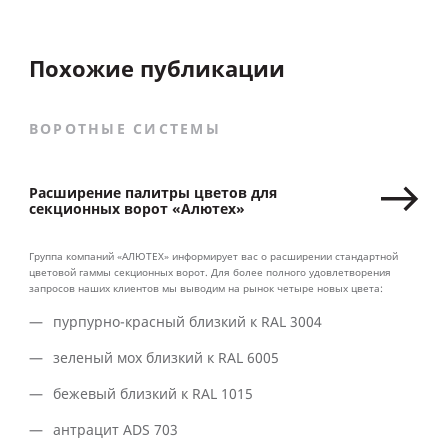
Похожие публикации
ВОРОТНЫЕ СИСТЕМЫ
Расширение палитры цветов для
секционных ворот «Алютех»
Группа компаний «АЛЮТЕХ» информирует вас о расширении стандартной
цветовой гаммы секционных ворот. Для более полного удовлетворения
запросов наших клиентов мы выводим на рынок четыре новых цвета:
пурпурно-красный близкий к RAL 3004
зеленый мох близкий к RAL 6005
бежевый близкий к RAL 1015
антрацит ADS 703