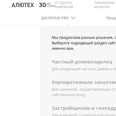
О Группе
Технологии 
компаний
качество
ДИЛЕРАМ РВА
Прод
Мы предлагаем разные решения, с
ДИЛЕРАМ РВА
ПУБЛИКАЦИИ
НОВОСТИ
Выберите подходящий раздел сайт
именно вам.
Частный
домовладелец
НОВОЕ ПР
Для владельцев частных домов и к
Корпоративным
заказчи
ДЛЯ РОЛЛ
Для компаний, осуществляющих ст
собственных нужд
БОЛЬШОЙ
Застройщикам
и
генпод
Для компаний строительной отрас