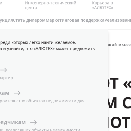
Карьера в
и
Инженерно-технический
«АЛЮТЕХ»
центр
укция
Стать дилером
Маркетинговая поддержка
Реализован
реди которых легко найти желаемое.
НОВОЕ ПРЕДЛОЖЕНИЕ ДЛЯ РОЛЛЕТНЫХ СИСТЕМ С БОЛЬШОЙ МАСС
а и узнайте, что «АЛЮТЕХ» может предложить
ЕДЛОЖЕНИЕ ОТ 
вартир
кам
ЕТНЫХ СИСТЕМ 
роительство объектов недвижимости для
 МАССОЙ ПОЛО
рядчикам
ли, возводящих объекты недвижимости