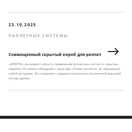
23.10.2025
РОЛЛЕТНЫЕ СИСТЕМЫ
Совмещенный скрытый короб для роллет
«АЛЮТЕХ» расширяет область применения роллетных систем со скрытым
коробом. Он может объединять сразу две и более роллеты, не перегружая
собой экстерьер. Это позволяет создавать визуально лаконичный внешний
контур здания.