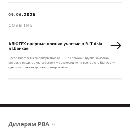
09.06.2026
СОБЫТИЕ
АЛЮТЕХ впервые принял участие в R+T Asia
в Шанхае
После многолетнего присутствия на R+T в Германии группа компаний
впервые представила собственную экспозицию на выставке в Шанхае —
одном из главных деловых центров Азии.
Дилерам РВА