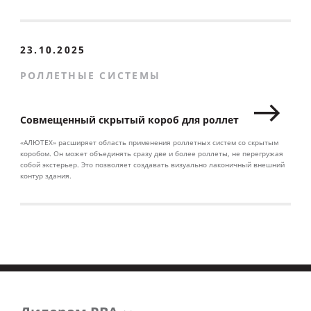
23.10.2025
РОЛЛЕТНЫЕ СИСТЕМЫ
Совмещенный скрытый короб для роллет
«АЛЮТЕХ» расширяет область применения роллетных систем со скрытым
коробом. Он может объединять сразу две и более роллеты, не перегружая
собой экстерьер. Это позволяет создавать визуально лаконичный внешний
контур здания.