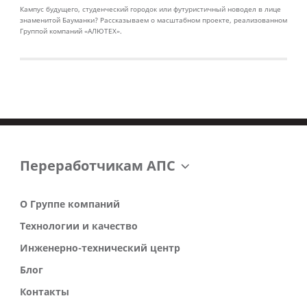
Кампус будущего, студенческий городок или футуристичный новодел в лице
знаменитой Бауманки? Рассказываем о масштабном проекте, реализованном
Группой компаний «АЛЮТЕХ».
Переработчикам АПС
О Группе компаний
Технологии и качество
Инженерно-технический центр
Блог
Контакты