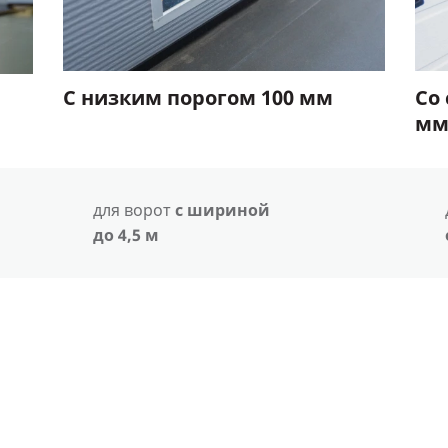
С низким порогом 100 мм
Со
м
для ворот
с шириной
до 4,5 м