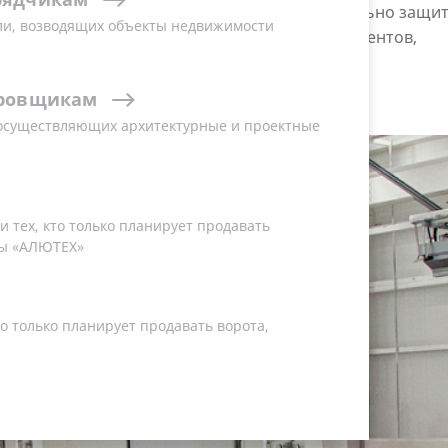
ляцию внутреннего пространства, дополнительно защи
ли, возводящих объекты недвижимости
йствия — высокой влажности, химических реагентов,
ровщикам
 осуществляющих архитектурные и проектные
 тех, кто только планирует продавать
ы «АЛЮТЕХ»
о только планирует продавать ворота,