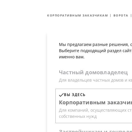
О Группе компаний
Технологии
КОРПОРАТИВНЫМ ЗАКАЗЧИКАМ
ВОРОТА
КОРПОРАТИВНЫМ
Прод
ЗАКАЗЧИКАМ
Мы предлагаем разные решения, с
Выберите ворота, для которых подб
Выберите подходящий раздел сайт
именно вам.
Частный
домовладелец
Серия ProPlus
Серия Proplu
Для владельцев частных домов и к
ВЫ ЗДЕСЬ
Корпоративным
заказчи
Комплекс решений для
Для компаний, осуществляющих ст
собственных нужд
Опции и аксессуары для ворот «АЛ
дополнительных функций: организо
Застройщикам
и
генпод