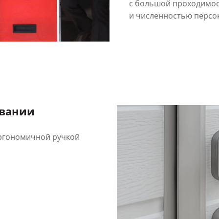
с большой проходимо
и численностью персо
овании
эргономичной ручкой