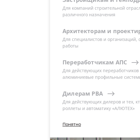
естественное освещение или венти
Для компаний строительной отрас
от воздействия агрессивного возде
различного назначения
высокой ветровой нагрузки и т.п.
Архитекторам
и
проекти
Для специалистов и организаций,
работы
Переработчикам
АПС
Для действующих переработчиков и
алюминиевые профильные систем
Дилерам
РВА
Для действующих дилеров и тех, кт
роллеты и автоматику «АЛЮТЕХ»
Понятно