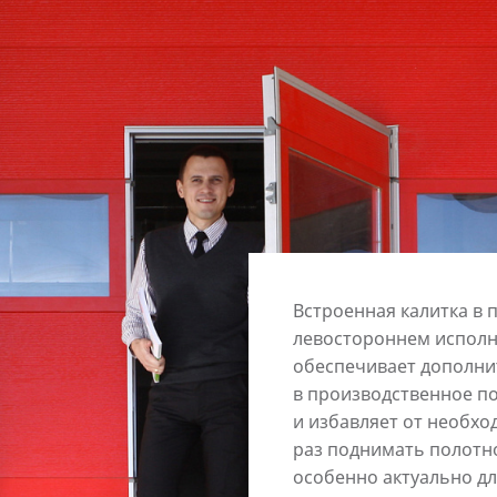
Встроенная калитка в 
левостороннем испол
обеспечивает дополни
в производственное 
и избавляет от необх
раз поднимать полотн
особенно актуально д