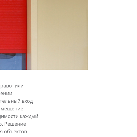
право- или
нении
тельный вход
помещение
одимости каждый
о. Решение
ля объектов