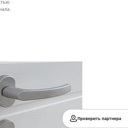
стью
нала.
Проверить партнера