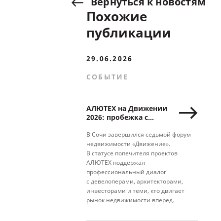
Вернуться
к
новостям
Похожие
публикации
29.06.2026
СОБЫТИЕ
АЛЮТЕХ на Движении
2026: пробежка с
Ягудиным, деловые
сессии и новые
В Сочи завершился седьмой форум
партнерства
недвижимости «Движение».
В статусе попечителя проектов
АЛЮТЕХ поддержал
профессиональный диалог
с девелоперами, архитекторами,
инвесторами и теми, кто двигает
рынок недвижимости вперед.