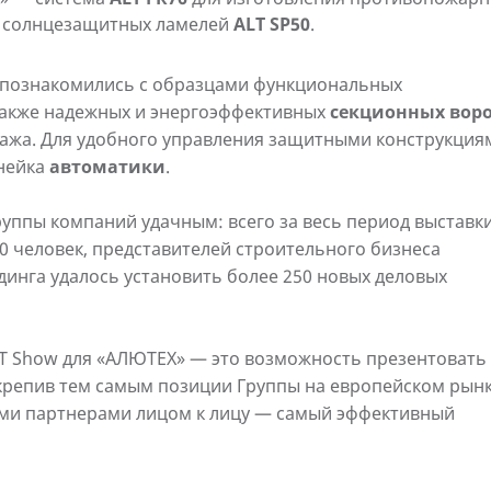
а солнцезащитных ламелей
ALT SP50
.
» познакомились с образцами функциональных
 также надежных и энергоэффективных
секционных вор
ража. Для удобного управления защитными конструкция
нейка
автоматики
.
Группы компаний удачным: всего за весь период выставк
0 человек, представителей строительного бизнеса
инга удалось установить более 250 новых деловых
T Show для «АЛЮТЕХ» — это возможность презентовать
укрепив тем самым позиции Группы на европейском рынк
ыми партнерами лицом к лицу — самый эффективный