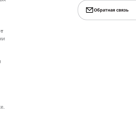
Обратная связь
от
ми
и
е.