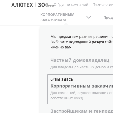
О Группе компаний
Технологии
КОРПОРАТИВНЫМ
Прод
ЗАКАЗЧИКАМ
Мы предлагаем разные решения, с
КОРПОРАТИВНЫМ ЗАКАЗЧИКАМ
ПУБЛИКА
Выберите подходящий раздел сайт
именно вам.
Частный
домовладелец
BE PART O
Для владельцев частных домов и к
ВЫ ЗДЕСЬ
«АЛЮТЕХ»
Корпоративным
заказчи
Для компаний, осуществляющих ст
собственных нужд
ВЫСТАВКЕ
Застройщикам
и
генпод