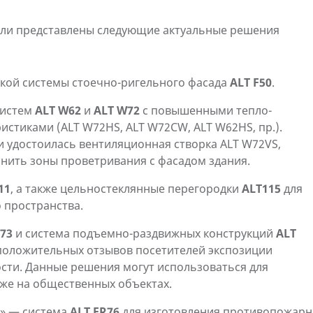
были представлены следующие актуальные решения
кой системы стоечно-ригельного фасада
ALT F50
.
систем
ALT W62
и
ALT W72
с повышенными тепло-
стиками (ALT W72HS, ALT W72CW, ALT W62HS, пр.).
 удостоилась вентиляционная створка ALT W72VS,
ить зоны проветривания с фасадом здания.
11
, а также цельностеклянные перегородки
ALT115
для
 пространства.
F73
и система подъемно-раздвижных конструкций
ALT
 положительных отзывов посетителей экспозиции
сти. Данные решения могут использоваться для
кже на общественных объектах.
» — система
ALT FR76
для изготовления противопожар