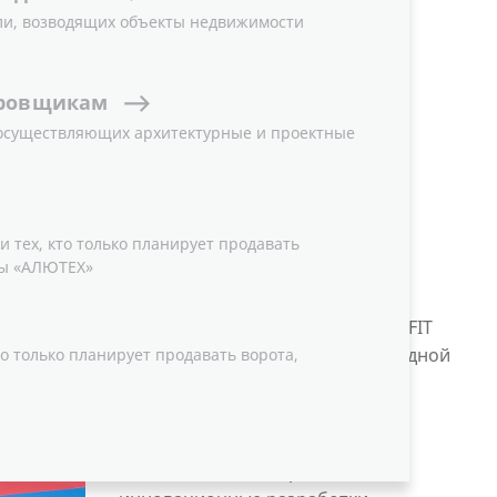
ли, возводящих объекты недвижимости
ровщикам
 осуществляющих архитектурные и проектные
21-23 мая в г. Бирмингем
(Великобритания) состоялась
 тех, кто только планирует продавать
ы «АЛЮТЕХ»
Международная
специализированная выставка
оконных и дверных конструкций FIT
Show, участие в которой в очередной
о только планирует продавать ворота,
раз приняла Группа компаний
«АЛЮТЕХ».
На площадях Национального
выставочного центра свои