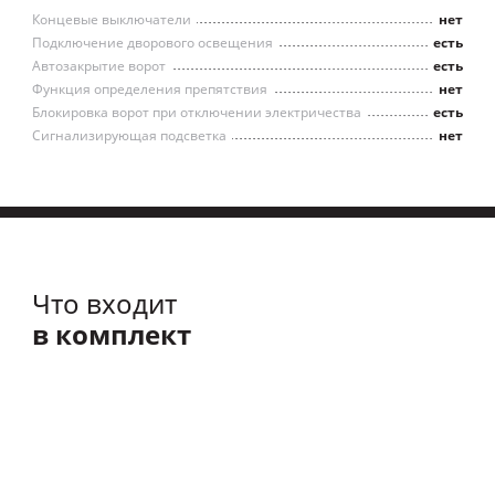
Концевые выключатели
нет
Подключение дворового освещения
есть
Автозакрытие ворот
есть
Функция определения препятствия
нет
Блокировка ворот при отключении электричества
есть
Сигнализирующая подсветка
нет
Что входит
в комплект