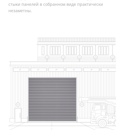
стыки панелей в собранном виде практически
незаметны.
Шир
сти
воп
*Воз
уточ