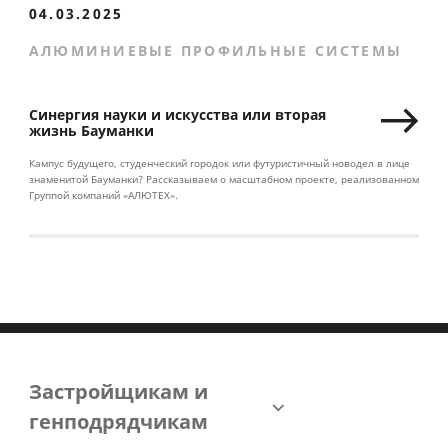
04.03.2025
АЛЮМИНИЕВЫЕ ПРОФИЛЬНЫЕ СИСТЕМЫ
Синергия науки и искусства или вторая
жизнь Бауманки
Кампус будущего, студенческий городок или футуристичный новодел в лице
знаменитой Бауманки? Рассказываем о масштабном проекте, реализованном
Группой компаний «АЛЮТЕХ».
Застройщикам и
генподрядчикам