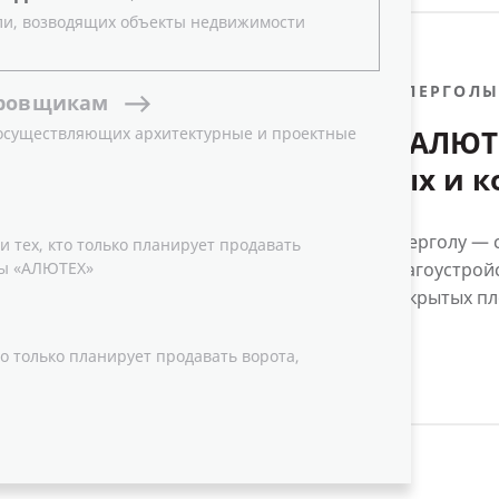
ли, возводящих объекты недвижимости
31.07.2026
ПЕРГОЛ
ровщикам
 осуществляющих архитектурные и проектные
Новинка АЛЮТ
для жилых и 
пространств
Представляем перголу — 
 тех, кто только планирует продавать
ы «АЛЮТЕХ»
решение для благоустрой
зонирования открытых п
о только планирует продавать ворота,