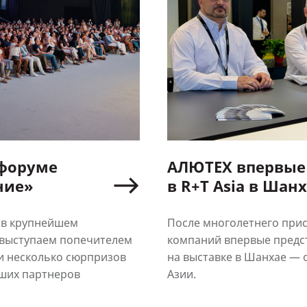
 форуме
АЛЮТЕХ впервые 
ние»
в R+T Asia в Шан
 в крупнейшем
После многолетнего прис
 выступаем попечителем
компаний впервые предс
и несколько сюрпризов
на выставке в Шанхае — 
аших партнеров
Азии.