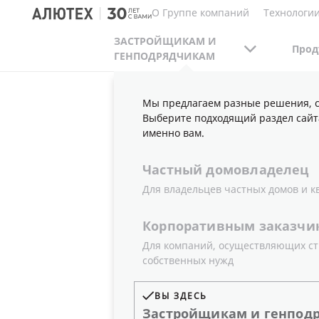
О Группе компаний
Технологии
ЗАСТРОЙЩИКАМ И
Прод
ГЕНПОДРЯДЧИКАМ
Мы предлагаем разные решения, с
ЗАСТРОЙЩИКАМ И ГЕНПОДРЯДЧИКАМ
ПУ
Выберите подходящий раздел сайт
именно вам.
Частный
домовладелец
НОВОСТИ
Для владельцев частных домов и к
Корпоративным
заказчи
Для компаний, осуществляющих ст
собственных нужд
ГОД
ТИП
ВЫ ЗДЕСЬ
Все
Новости
Застройщикам
и
генпод