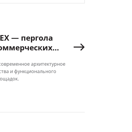
Ы
ЕХ — пергола
коммерческих
современное архитектурное
ства и функционального
лощадок.