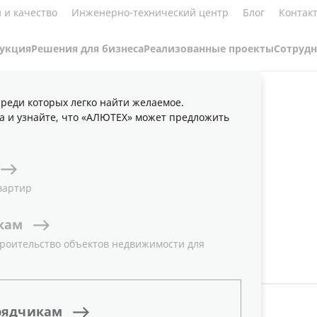
Блог
 и качество
Инженерно-технический центр
Контак
укция
Решения для бизнеса
Реализованные проекты
Сотрудн
реди которых легко найти желаемое.
БЛИКАЦИИ
НОВОСТИ
а и узнайте, что «АЛЮТЕХ» может предложить
 КОМПАНИИ
вартир
кам
роительство объектов недвижимости для
ТЕМА
Все
рядчикам