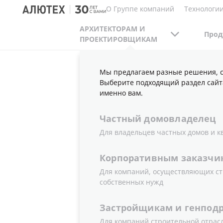
О Группе компаний
Технологии
АРХИТЕКТОРАМ И
Прод
ПРОЕКТИРОВЩИКАМ
Мы предлагаем разные решения, с
АРХИТЕКТОРАМ И ПРОЕКТИРОВЩИКАМ
П
Выберите подходящий раздел сайт
именно вам.
Частный
домовладелец
СОВРЕМЕН
Для владельцев частных домов и к
Корпоративным
заказчи
ИСПОЛЬЗ
Для компаний, осуществляющих ст
собственных нужд
СИСТЕМ «
Застройщикам
и
генпод
Для компаний строительной отрас