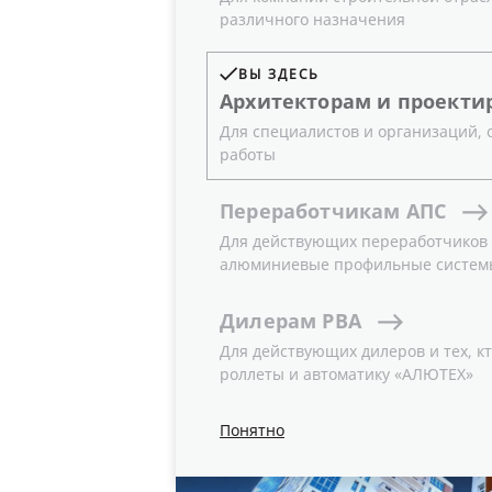
различного назначения
04.01.2021
Видео
ВЫ ЗДЕСЬ
Архитекторам
и
проекти
Для специалистов и организаций,
Видеоролик демонстрирует современ
работы
использованы алюминиевые профиль
развлекательные и бизнес-центры, 
Переработчикам
АПС
покоряющие совершенством формы
Для действующих переработчиков и
VK
Rutube
YouTube
алюминиевые профильные систем
Дилерам
РВА
Для действующих дилеров и тех, кт
роллеты и автоматику «АЛЮТЕХ»
Понятно