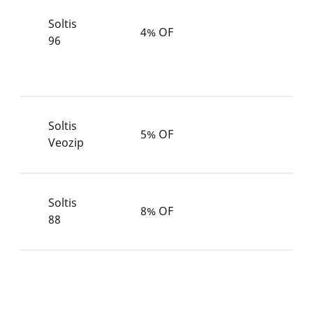
м
Soltis
4% OF
с
96
б
Soltis
5% OF
н
Veozip
Soltis
8% OF
а
88
п
ш