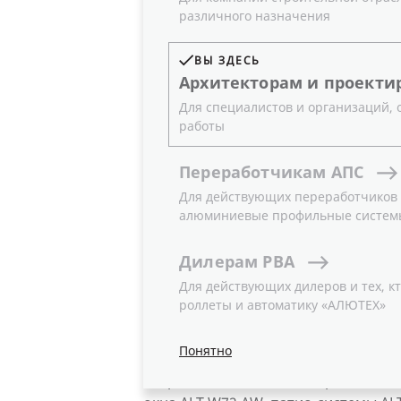
различного назначения
10.04.2023
Новости
ВЫ ЗДЕСЬ
Архитекторам
и
проекти
Для специалистов и организаций,
С 17 по 22 апреля в Мюнхене (Герм
работы
мировой строительной индустрии 
BAU 2023.
Переработчикам
АПС
Инновационные технологии, новато
Для действующих переработчиков и
и строительства от самых прогресс
алюминиевые профильные систем
представлены под крышей торгово-
Дилерам
РВА
Группа компаний «АЛЮТЕХ» примет 
двухуровневой экспозиции холдинг
Для действующих дилеров и тех, кт
роллеты и автоматику «АЛЮТЕХ»
завоевавшие популярность решения
архитектурных проектов.
Понятно
В числе новинок компании — систе
двери ALT W72 HD с интеграцией с