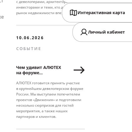
LT
с девелоперами, архитекторами,
инвесторами и теми, кто двигает
Интерактивная карта
рынок недвижимости вперед.
же
Личный кабинет
10.06.2026
СОБЫТИЕ
Чем удивит АЛЮТЕХ
на форуме
недвижимости
«Движение»
АЛЮТЕХ готовится принять участие
в крупнейшем девелоперском форуме
России. Мы выступаем попечителем
проектов «Движения» и подготовили
несколько сюрпризов для гостей
мероприятия, а также наших
партнеров и клиентов.