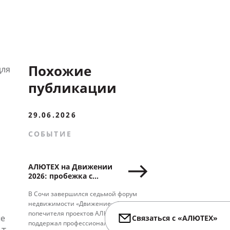
Похожие
для
публикации
29.06.2026
СОБЫТИЕ
АЛЮТЕХ на Движении
2026: пробежка с
Ягудиным, деловые
сессии и новые
В Сочи завершился седьмой форум
партнерства
недвижимости «Движение». В статусе
попечителя проектов АЛЮТЕХ
ые
Связаться с «АЛЮТЕХ»
поддержал профессиональный диалог