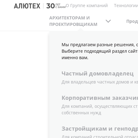
О Группе компаний
Технологии
АРХИТЕКТОРАМ И
Прод
ПРОЕКТИРОВЩИКАМ
Мы предлагаем разные решения, с
АРХИТЕКТОРАМ И ПРОЕКТИРОВЩИКАМ
П
Выберите подходящий раздел сайт
именно вам.
Частный
домовладелец
МЕСТО ВС
Для владельцев частных домов и к
Корпоративным
заказчи
«АЛЮТЕХ»
Для компаний, осуществляющих ст
собственных нужд
НА ВЫСТА
Застройщикам
и
генпод
Для компаний строительной отрас