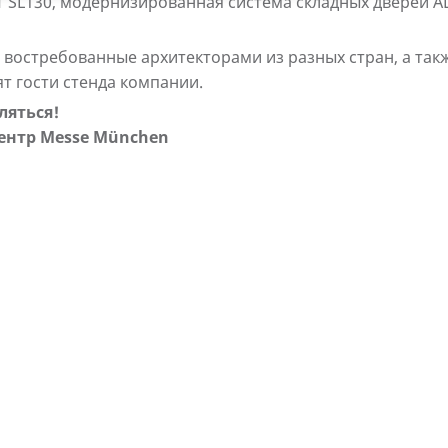
T SL130, модернизированная система складных дверей A
востребованные архитекторами из разных стран, а так
т гости стенда компании.
ляться!
ентр Messe München