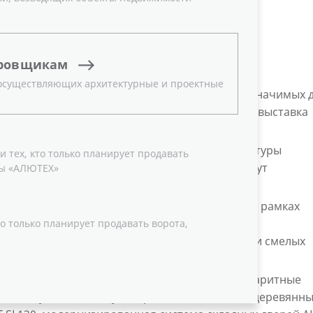
ровщикам
 осуществляющих архитектурные и проектные
ания) пройдет одно из самых долгожданных и значимых 
мероприятий — Международная строительная выставка
рские идеи и трендовые решения для архитектуры
 тех, кто только планирует продавать
ивных и успешных компаний со всего мира будут
ы «АЛЮТЕХ»
выставочного центра Messe München.
участие в масштабном форуме в третий раз. В рамках
 презентует международной аудитории как уже
о только планирует продавать ворота,
, так и свои новые разработки для реализации смелых
ма элементных куполов ALT USKL60, крупногабаритные
истемы «умного» доступа, премиальные алюмодеревянн