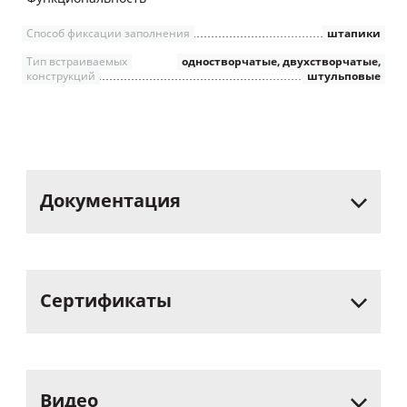
Способ фиксации заполнения
штапики
Тип встраиваемых
одностворчатые, двухстворчатые,
конструкций
штульповые
Документация
Сертификаты
Видео