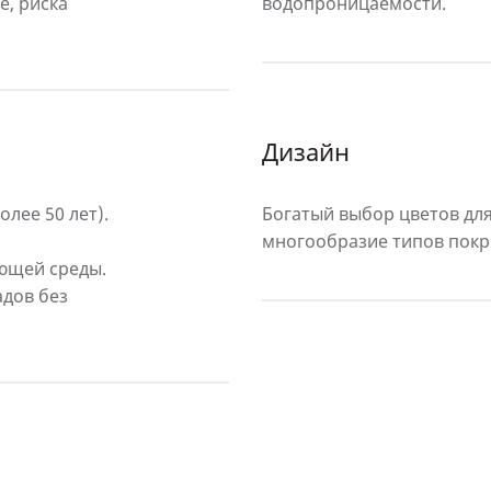
е, риска
водопроницаемости.
Дизайн
лее 50 лет).
Богатый выбор цветов дл
многообразие типов покр
ющей среды.
адов без