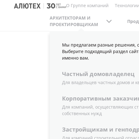
О Группе компаний
Технологии
АРХИТЕКТОРАМ И
Прод
ПРОЕКТИРОВЩИКАМ
Мы предлагаем разные решения, с
АРХИТЕКТОРАМ И ПРОЕКТИРОВЩИКАМ
Э
Выберите подходящий раздел сайт
именно вам.
Частный
домовладелец
МОДУЛЬН
Для владельцев частных домов и к
ФАСАД С 
Корпоративным
заказчи
Для компаний, осуществляющих ст
собственных нужд
ALT EF65 V
Застройщикам
и
генпод
Для компаний строительной отрас