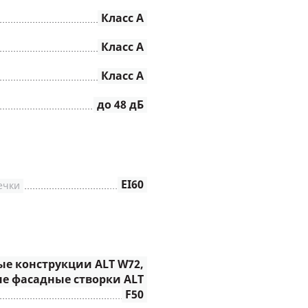
Класс А
Класс А
Класс А
до 48 дБ
EI60
ечки
е конструкции ALT W72,
е фасадные створки ALT
F50