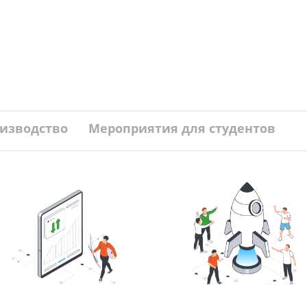
и
Обратная
Перейти
Инженерно-технический
связь
компан
центр
тудентам
оизводство
Мероприятия для студентов