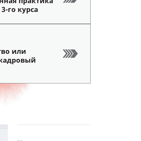
нная практика
 3-го курса
тво или
 кадровый