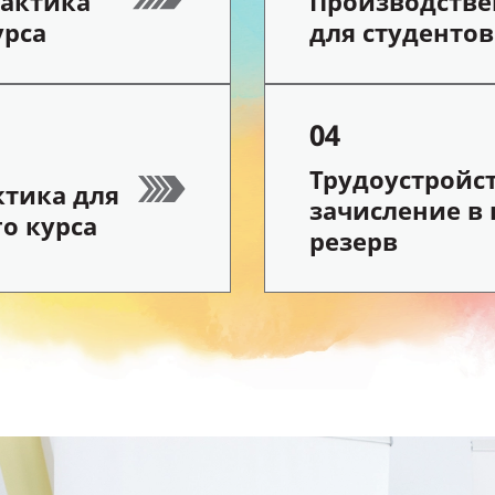
актика
Производстве
урса
для студентов
04
Трудоустройс
тика для
зачисление в
о курса
резерв