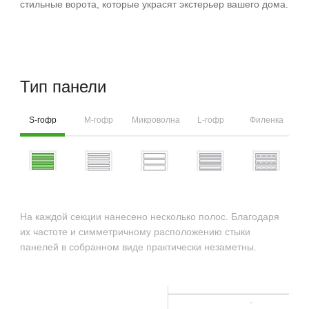
стильные ворота, которые украсят экстерьер вашего дома.
Тип панели
Ба
S-гофр
M-гофр
Микроволна
L-гофр
Филенка
Бе
На каждой секции нанесено несколько полос. Благодаря
их частоте и симметричному расположению стыки
панелей в собранном виде практически незаметны.
Широ
уже