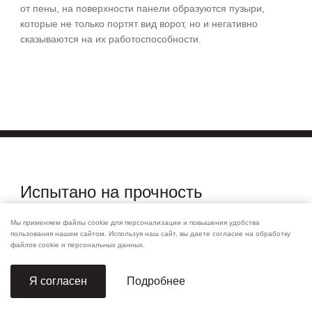
от пены, на поверхности панели образуются пузыри,
которые не только портят вид ворот, но и негативно
сказываются на их работоспособности.
Испытано
на прочность
Мы применяем файлы cookie для персонализации и повышения удобства
Петли конструкции «гнутый лист» обеспечивают воротам
пользования нашим сайтом. Используя наш сайт, вы даете согласие на обработку
Prestige дополнительную прочность. Жесткое соединение
файлов cookie и персональных данных.
защищает от перекосов и провисания петель. Испытания
показали, что одна петля выдерживает нагрузку
Подробнее
Я согласен
на растяжение, равную 715 кг.