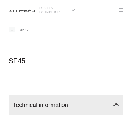
DEALER /
DISTRIBUTOR
...
SF45
SF45
Technical
information